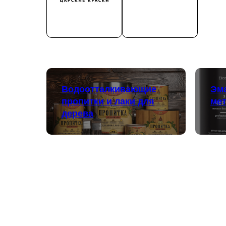
Водоотталкивающие
Эма
пропитки и лаки для
ме
дерева