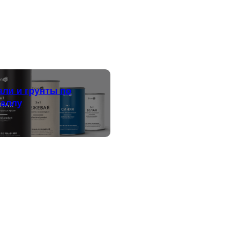
ли и грунты по
таллу