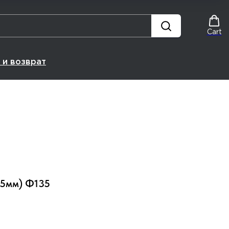
Cart
 и возврат
,5мм) Ф135