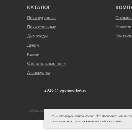
КАТАЛОГ
КОМП
Печи чугунные
О компа
Печи стальные
Новости
Дымоходы
Контакт
Двери
Камни
Отопительные печи
Аксессуары
2026 © ogonmarket.ru
Обращаем Ваше внимание на то, что данный интернет-сайт носит иск
Мы используем файлы cookie. Это позволяет нам анал
Российской Федерации. Для получен
соглашаетесь с использованием файлов cookie.