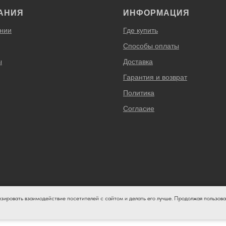
АНИЯ
ИНФОРМАЦИЯ
нии
Где купить
Способы оплаты
ы
Доставка
Гарантия и возврат
Политика
Согласие
лючительно информационный характер и ни при каких условиях не является публичной оф
изировать взаимодействие посетителей с сайтом и делать его лучше. Продолжая пользова
ия подробной информации о стоимости и сроках выполнения услуг, пожалуйста, обращай