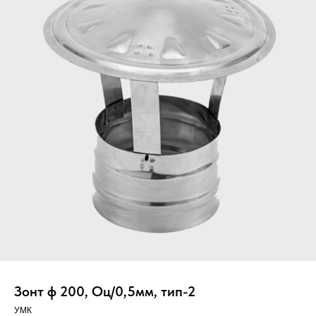
Вер
Зонт ф 200, Оц/0,5мм, тип-2
УМК