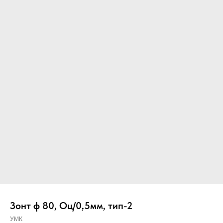
Вер
Зонт ф 80, Оц/0,5мм, тип-2
УМК