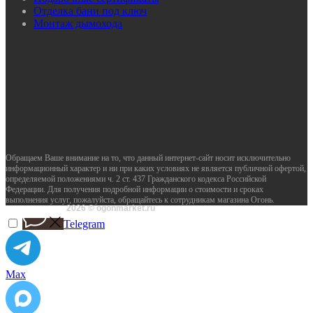
Отделка бани под ключ
Монтаж дымохода
Обращаем Ваше внимание на то, что данный интернет-сайт носит исключительно
информационный характер и ни при каких условиях не является публичной офертой,
определяемой положениями ч. 2 ст. 437 Гражданского кодекса Российской
Федерации. Для получения подробной информации о стоимости и сроках
выполнения услуг, пожалуйста, обращайтесь к сотрудникам магазина Огонь.
2026 © ogonmarket.ru
Telegram
Max