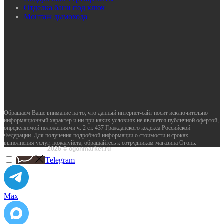
Отделка бани под ключ
Монтаж дымохода
Обращаем Ваше внимание на то, что данный интернет-сайт носит исключительно
информационный характер и ни при каких условиях не является публичной офертой,
определяемой положениями ч. 2 ст. 437 Гражданского кодекса Российской
Федерации. Для получения подробной информации о стоимости и сроках
выполнения услуг, пожалуйста, обращайтесь к сотрудникам магазина Огонь.
2026 © ogonmarket.ru
Telegram
Max