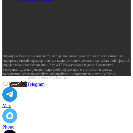
Обращаем Ваше внимание на то, что данный интернет-сайт носит исключительно
информационный характер и ни при каких условиях не является публичной офертой,
определяемой положениями ч. 2 ст. 437 Гражданского кодекса Российской
Федерации. Для получения подробной информации о стоимости и сроках
выполнения услуг, пожалуйста, обращайтесь к сотрудникам магазина Огонь.
2026 © ogonmarket.ru
Telegram
Max
Phone