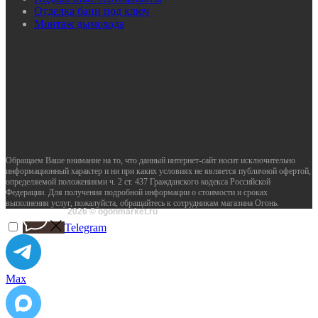
Отделка бани под ключ
Монтаж дымохода
Обращаем Ваше внимание на то, что данный интернет-сайт носит исключительно
информационный характер и ни при каких условиях не является публичной офертой,
определяемой положениями ч. 2 ст. 437 Гражданского кодекса Российской
Федерации. Для получения подробной информации о стоимости и сроках
выполнения услуг, пожалуйста, обращайтесь к сотрудникам магазина Огонь.
2026 © ogonmarket.ru
Telegram
Max