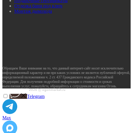
Подарочные сертификаты
Отделка бани под ключ
Монтаж дымохода
Обращаем Ваше внимание на то, что данный интернет-сайт носит исключительно
информационный характер и ни при каких условиях не является публичной офертой,
определяемой положениями ч. 2 ст. 437 Гражданского кодекса Российской
Федерации. Для получения подробной информации о стоимости и сроках
выполнения услуг, пожалуйста, обращайтесь к сотрудникам магазина Огонь.
2026 © ogonmarket.ru
Telegram
Max