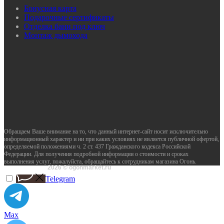
Бонусная карта
Подарочные сертификаты
Отделка бани под ключ
Монтаж дымохода
Обращаем Ваше внимание на то, что данный интернет-сайт носит исключительно
информационный характер и ни при каких условиях не является публичной офертой,
определяемой положениями ч. 2 ст. 437 Гражданского кодекса Российской
Федерации. Для получения подробной информации о стоимости и сроках
выполнения услуг, пожалуйста, обращайтесь к сотрудникам магазина Огонь.
2026 © ogonmarket.ru
Telegram
Max