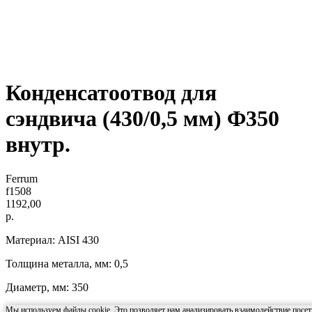
Конденсатоотвод для
сэндвича (430/0,5 мм) Ф350
внутр.
Ferrum
f1508
1192,00
р.
Материал: AISI 430
Толщина металла, мм: 0,5
Диаметр, мм: 350
Мы используем файлы cookie. Это позволяет нам анализировать взаимодействие посети