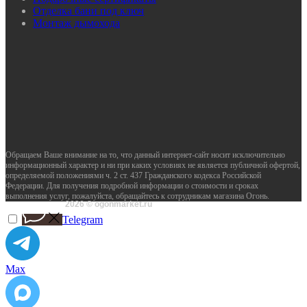
Отделка бани под ключ
Монтаж дымохода
Обращаем Ваше внимание на то, что данный интернет-сайт носит исключительно
информационный характер и ни при каких условиях не является публичной офертой,
определяемой положениями ч. 2 ст. 437 Гражданского кодекса Российской
Федерации. Для получения подробной информации о стоимости и сроках
выполнения услуг, пожалуйста, обращайтесь к сотрудникам магазина Огонь.
2026 © ogonmarket.ru
Telegram
Max