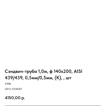
Вер
Сэндвич-труба 1,0м, ф 140х200, AISI
439/439, 0,5мм/0,5мм, (К), , шт
УМК
GP2-014661
4150,00
р.