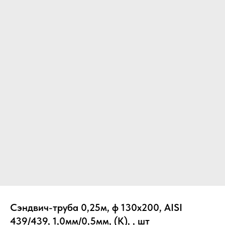
Вер
Сэндвич-труба 0,25м, ф 130х200, AISI
439/439, 1,0мм/0,5мм, (К), , шт