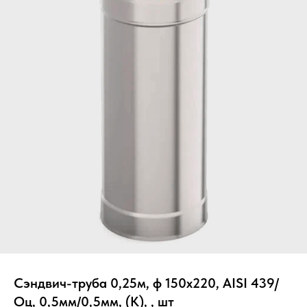
Вер
Сэндвич-труба 0,25м, ф 150x220, AISI 439/
Оц, 0,5мм/0,5мм, (К), , шт