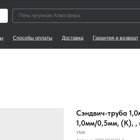
г
ты
Способы оплаты
Доставка
Гарантия и возврат
Сэндвич-труба 1,0м
1,0мм/0,5мм, (К), ,
УМК