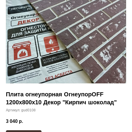
Плита огнеупорная ОгнеупорOFF
1200x800x10 Декор "Кирпич шоколад"
Артикул:
gud0108
3 040
р.