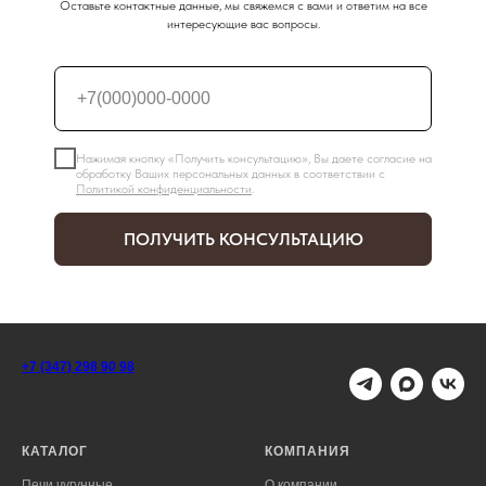
Оставьте контактные данные, мы свяжемся с вами и ответим на все
интересующие вас вопросы.
Нажимая кнопку «Получить консультацию», Вы даете согласие на
обработку Ваших персональных данных в соответствии с
Политикой конфиденциальности
.
ПОЛУЧИТЬ КОНСУЛЬТАЦИЮ
+7 (347) 298 90 98
КАТАЛОГ
КОМПАНИЯ
Печи чугунные
О компании