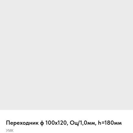
Вер
Переходник ф 100х120, Оц/1,0мм, h=180мм
УМК