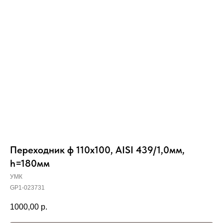
Вер
Переходник ф 110х100, AISI 439/1,0мм,
h=180мм
УМК
GP1-023731
1000,00
р.