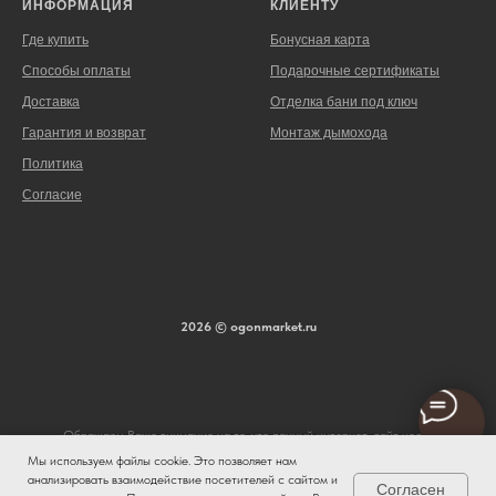
ИНФОРМАЦИЯ
КЛИЕНТУ
Где купить
Бонусная карта
Способы оплаты
Подарочные сертификаты
Доставка
Отделка бани под ключ
Гарантия и возврат
Монтаж дымохода
Политика
Согласие
2026 © ogonmarket.ru
Обращаем Ваше внимание на то, что данный интернет-сайт носит
исключительно информационный характер и ни при каких условиях не является
Мы используем файлы cookie. Это позволяет нам
публичной офертой, определяемой положениями ч. 2 ст. 437 Гражданского
анализировать взаимодействие посетителей с сайтом и
Согласен
кодекса Российской Федерации. Для получения подробной информации о