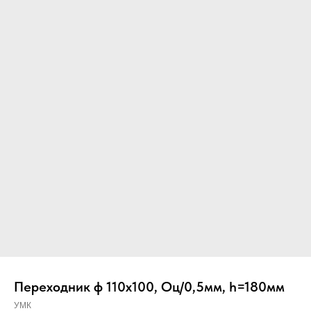
Вер
Переходник ф 110х100, Оц/0,5мм, h=180мм
УМК