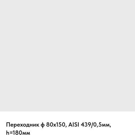
Вер
Переходник ф 80х150, AISI 439/0,5мм,
h=180мм