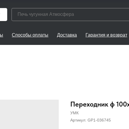
г
ты
Способы оплаты
Доставка
Гарантия и возврат
Переходник ф 100х
УМК
Артикул:
GP1-036745