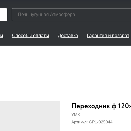
г
ты
Способы оплаты
Доставка
Гарантия и возврат
Переходник ф 120х
УМК
Артикул:
GP1-025944