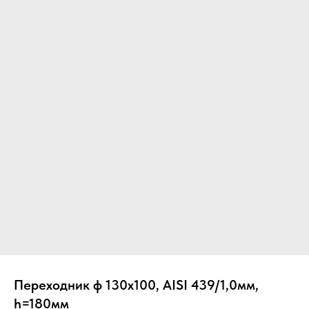
Вер
Переходник ф 130х100, AISI 439/1,0мм,
h=180мм