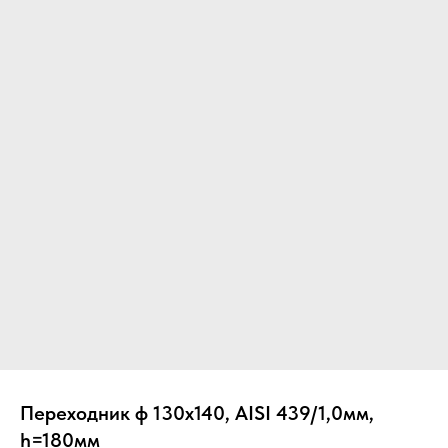
Вер
Переходник ф 130х140, AISI 439/1,0мм,
h=180мм