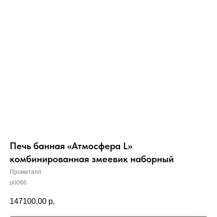
Вер
Печь банная «Атмосфера L»
комбинированная змеевик наборный
Прометалл
p0066
147100,00
р.