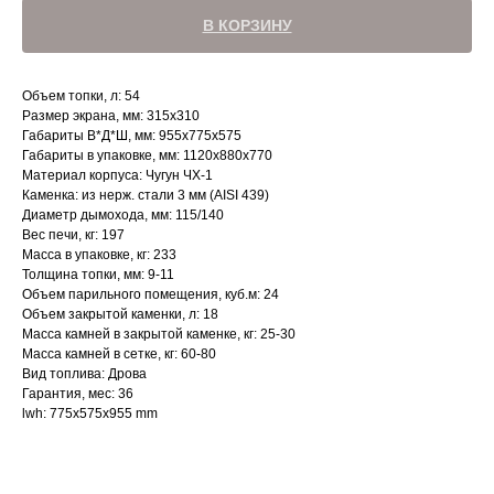
В КОРЗИНУ
Объем топки, л: 54
Размер экрана, мм: 315х310
Габариты В*Д*Ш, мм: 955х775х575
Габариты в упаковке, мм: 1120х880х770
Материал корпуса: Чугун ЧХ-1
Каменка: из нерж. стали 3 мм (AISI 439)
Диаметр дымохода, мм: 115/140
Вес печи, кг: 197
Масса в упаковке, кг: 233
Толщина топки, мм: 9-11
Объем парильного помещения, куб.м: 24
Объем закрытой каменки, л: 18
Масса камней в закрытой каменке, кг: 25-30
Масса камней в сетке, кг: 60-80
Вид топлива: Дрова
Гарантия, мес: 36
lwh: 775x575x955 mm