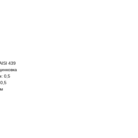
AISI 439
цинковка
: 0,5
0,5
ем