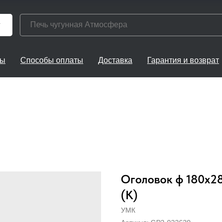
г
ты
Способы оплаты
Доставка
Гарантия и возврат
Оголовок ф 180х28
(К)
УМК