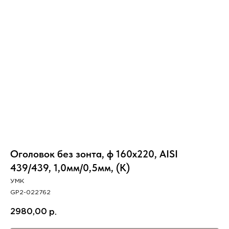
Вер
Оголовок без зонта, ф 160х220, AISI
439/439, 1,0мм/0,5мм, (К)
УМК
GP2-022762
2980,00
р.