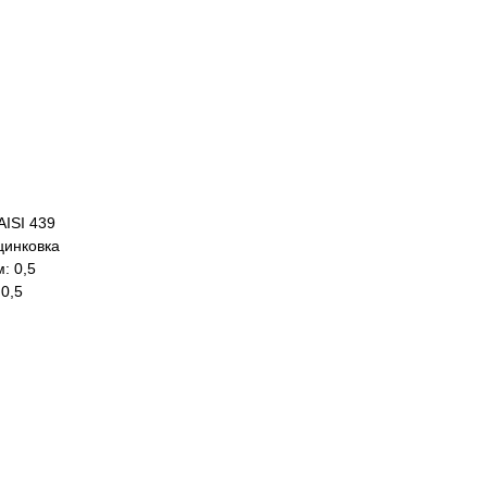
AISI 439
цинковка
: 0,5
0,5