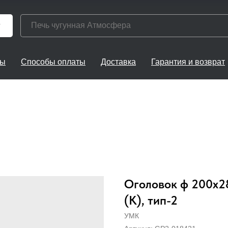
г
ты
Способы оплаты
Доставка
Гарантия и возврат
Оголовок ф 200х28
(К), тип-2
УМК