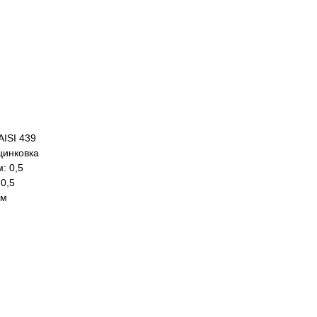
AISI 439
цинковка
: 0,5
0,5
ем