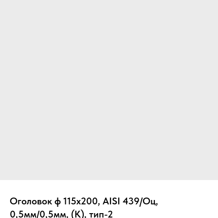
Вер
Оголовок ф 115х200, AISI 439/Оц,
0,5мм/0,5мм, (К), тип-2