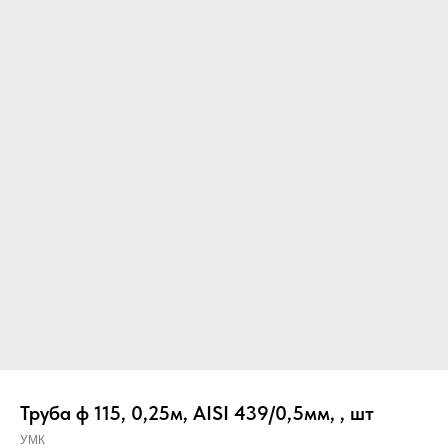
Вер
Труба ф 115, 0,25м, AISI 439/0,5мм, , шт
УМК