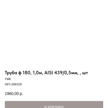
Вер
Труба ф 180, 1,0м, AISI 439/0,5мм, , шт
УМК
GP1-006329
1960,00
р.
В КОРЗИНУ