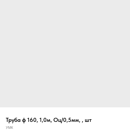
Вер
Труба ф 160, 1,0м, Оц/0,5мм, , шт
УМК