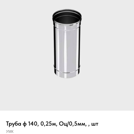
Вер
Труба ф 140, 0,25м, Оц/0,5мм, , шт
УМК