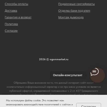
Способы оплаты
Подарочные сертификаты
Доставка
Отделка бани под ключ
Гарантия и возврат
Монтаж дымохода
Политика
Согласие
2026 © ogonmarket.ru
Онлайн-консультант
Обращаем Ваше внимание на то, что данный интернет-сайт носит
исключительно информационный характер и ни при каких условиях не является
публичной офертой, определяемой положениями ч. 2 ст. 437 Гражданского
кодекса Российской Федерации. Для получения подробной информации о
стоимости и сроках выполнения услуг, пожалуйста, обращайтесь к сотрудникам
Мы используем файлы cookie. Это позволяет нам
магазина Огонь.
анализировать взаимодействие посетителей с сайтом и
Согласен