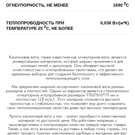
0
ОГНЕУПОРНОСТЬ, НЕ МЕНЕЕ
1690
С
ТЕПЛОПРОВОДНОСТЬ ПРИ
0,038 Вт/(м*К)
0
ТЕМПЕРАТУРЕ 25
С, НЕ БОЛЕЕ
Каолиновая вата, также известная как огнеупорная вата, является
универсальным материалом, который широко применяется для
изоляции печей и дымоходов. Она обладает высокой
огнестойкостью и иглопробивными свойствами, что делает ее
идеальным выбором для создания безопасного и эффективного
теплоизолирующего слоя.
Мы предлагаем широкий ассортимент каолиновой ваты разных
размеров и плотностей. Одним из вариантов является стекловолокно
огнеупорное иглопробивное размером 9760*610*19 мм и
плотностью 128 кг/м3. Этот материал отличается высокой
прочностью и стабильностью, что позволяет ему долго сохранять
свои теплоизоляционные свойства даже при высоких температурах.
Купить каолиновую вату у нас - значит приобрести качественный
материал по доступной цене. Мы работаем напрямую с
производителями и контролируем качество каждой партии товара.
Также, у нас есть возможность доставки в любую точку страны, что
делает процесс покупки максимально удобным и выгодным для вас.