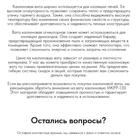
Каолиновая вата широко используется для изоляции печей. Ее
высокая огнеупорность позволяет сохранять тепло и предотвращать
утечку горячего воздуха. Также, она способна выдерживать высокую
температуру без изменения своих физических свойств и структуры,
что обеспечивает долговечность и надежность печных конструкций.
Вата каолиновая огнеупорная также может использоваться для
изоляции дымоходов. Она создает надежный барьер,
предотвращающий проникновение пыли и загрязняющих веществ в
помещение. Кроме того, она эффективно снижает теплопотери, что
позволяет сэкономить энергию и снизить затраты на отопление.
Цена на каолиновую вату зависит от размера и плотности
материала. У нас вы можете приобрести качественную каолиновую
вату по самым привлекательным ценам на рынке. Мы предлагаем
гибкую систему скидок и акций, которые позволят вам сэкономить
деньги при покупке.
Если вы рассматриваете возможность покупки каолиновой ваты, мы
рекомендуем обратить внимание на вату каолиновую МКРР-130.
Этот материал обладает повышенной прочностью и гарантирует
долговечность и надежность в использовании.
Остались вопросы?
Оставьте контактные данные, мы свяжемся с вами и ответим на все