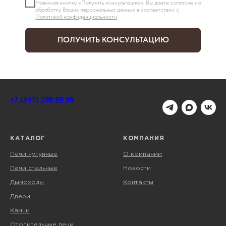
Нажимая кнопку «Получить консультацию», Вы даете согласие на
обработку Ваших персональных данных в соответствии с
Политикой конфиденциальности
.
ПОЛУЧИТЬ КОНСУЛЬТАЦИЮ
+7 (347) 298 90 98
КАТАЛОГ
КОМПАНИЯ
Печи чугунные
О компании
Печи стальные
Новости
Дымоходы
Контакты
Двери
Камни
Отопительные печи