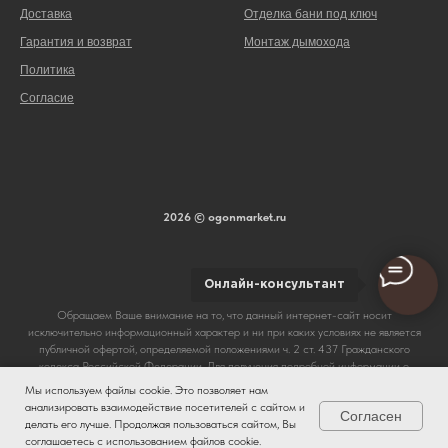
Доставка
Отделка бани под ключ
Гарантия и возврат
Монтаж дымохода
Политика
Согласие
2026 © ogonmarket.ru
Онлайн-консультант
Обращаем Ваше внимание на то, что данный интернет-сайт носит
исключительно информационный характер и ни при каких условиях не является
публичной офертой, определяемой положениями ч. 2 ст. 437 Гражданского
кодекса Российской Федерации. Для получения подробной информации о
стоимости и сроках выполнения услуг, пожалуйста, обращайтесь к сотрудникам
Мы используем файлы cookie. Это позволяет нам
магазина Огонь.
анализировать взаимодействие посетителей с сайтом и
Согласен
делать его лучше. Продолжая пользоваться сайтом, Вы
соглашаетесь с использованием файлов cookie.