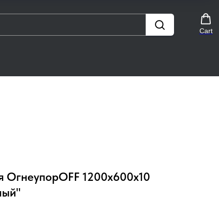
Cart
я ОгнеупорOFF 1200x600x10
лый"