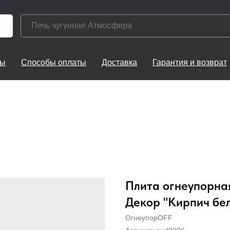
г
ты
Способы оплаты
Доставка
Гарантия и возврат
Плита огнеупорна
Декор "Кирпич бе
ОгнеупорOFF