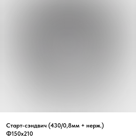
Вер
Старт-сэндвич (430/0,8мм + нерж.)
Ф150х210