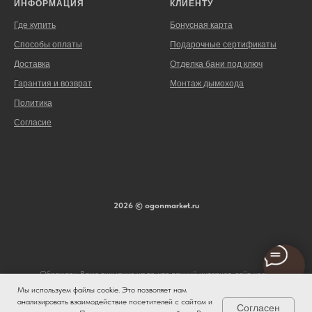
ИНФОРМАЦИЯ
КЛИЕНТУ
Где купить
Бонусная карта
Способы оплаты
Подарочные сертификаты
Доставка
Отделка бани под ключ
Гарантия и возврат
Монтаж дымохода
Политика
Согласие
2026 © ogonmarket.ru
Обращаем Ваше внимание на то, что данный интернет-сайт носит
исключительно информационный характер и ни при каких условиях не является
Мы используем файлы cookie. Это позволяет нам
публичной офертой, определяемой положениями ч. 2 ст. 437 Гражданского
анализировать взаимодействие посетителей с сайтом и
Согласен
кодекса Российской Федерации. Для получения подробной информации о