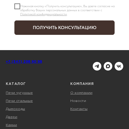
Нажимая кнопку «Получить консультацию», Вы даете согласие на
обработку Ваших персональных данных в соответствии с
Политикой конфиденциальности
.
ПОЛУЧИТЬ КОНСУЛЬТАЦИЮ
+7 (347) 298 90 98
КАТАЛОГ
КОМПАНИЯ
Печи чугунные
О компании
Печи стальные
Новости
Дымоходы
Контакты
Двери
Камни