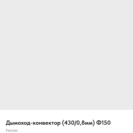
Вер
Дымоход-конвектор (430/0,8мм) Ф150
Ferrum