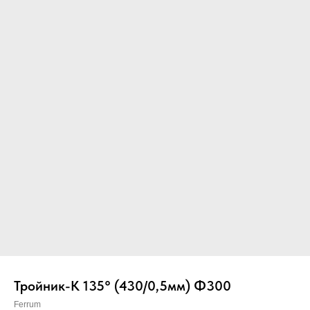
Вер
Тройник-К 135° (430/0,5мм) Ф300
Ferrum