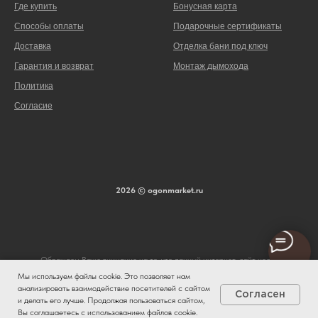
Где купить
Бонусная карта
Способы оплаты
Подарочные сертификаты
Доставка
Отделка бани под ключ
Гарантия и возврат
Монтаж дымохода
Политика
Согласие
2026 © ogonmarket.ru
Обращаем Ваше внимание на то, что данный интернет-сайт носит
исключительно информационный характер и ни при каких условиях не является
Мы используем файлы cookie. Это позволяет нам
публичной офертой, определяемой положениями ч. 2 ст. 437 Гражданского
анализировать взаимодействие посетителей с сайтом
Согласен
кодекса Российской Федерации. Для получения подробной информации о
и делать его лучше. Продолжая пользоваться сайтом,
стоимости и сроках выполнения услуг, пожалуйста, обращайтесь к сотрудникам
Вы соглашаетесь с использованием файлов cookie.