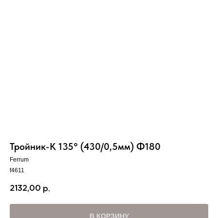
Вер
Тройник-К 135° (430/0,5мм) Ф180
Ferrum
f4611
2132,00
р.
В КОРЗИНУ