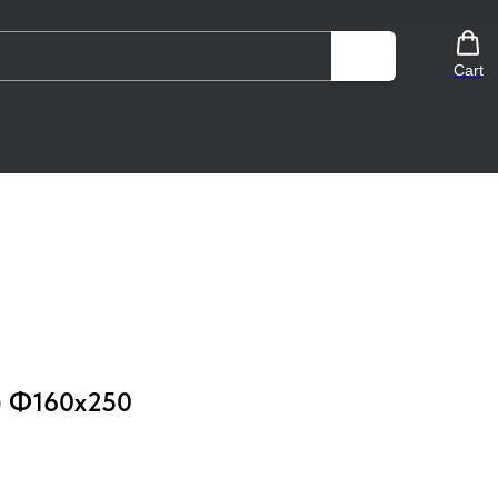
Cart
) Ф160х250