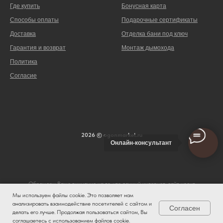
Где купить
Бонусная карта
Способы оплаты
Подарочные сертификаты
Доставка
Отделка бани под ключ
Гарантия и возврат
Монтаж дымохода
Политика
Согласие
2026 © ogonmarket.ru
Онлайн-консультант
Обращаем Ваше внимание на то, что данный интернет-сайт носит
исключительно информационный характер и ни при каких условиях не является
Мы используем файлы cookie. Это позволяет нам
публичной офертой, определяемой положениями ч. 2 ст. 437 Гражданского
анализировать взаимодействие посетителей с сайтом и
Согласен
кодекса Российской Федерации. Для получения подробной информации о
делать его лучше. Продолжая пользоваться сайтом, Вы
стоимости и сроках выполнения услуг, пожалуйста, обращайтесь к сотрудникам
соглашаетесь с использованием файлов cookie.